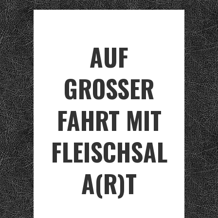
AUF
GROSSER F
AHRT MIT F
LEISCHSALA
(R)T