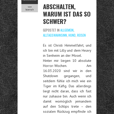
ABSCHALTEN,
von
boersch
WARUM IST DAS SO
SCHWER?
GEPOSTET IN
ALLGEMEIN
,
ALLTAGSWAHNSINN
,
HUND
,
REISEN
Es ist Christi Himmelfahrt, und
ich bin mit Lilly und dem Heavy
in Senheim an der Mosel.
Hinter mir liegen 10 absolute
Horror-Wochen. Am
16.03.2020 sind wir in den
Shutdown gegangen, und
seitdem fühle ich mich wie ein
Tiger im Käfig. Das allerdings
liegt nicht daran, dass ich fast
nur zuhause bin. Auch wenn ich
damit womöglich jemandem
auf den Schlips trete – den
sozialen Rückzug empfinde ich