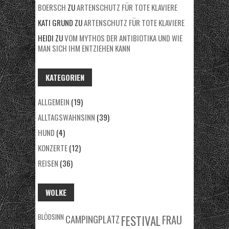
BOERSCH
ZU
ARTENSCHUTZ FÜR TOTE KLAVIERE
V
KATI GRUND
ZU
ARTENSCHUTZ FÜR TOTE KLAVIERE
HEIDI
ZU
VOM MYTHOS DER ANTIBIOTIKA UND WIE
MAN SICH IHM ENTZIEHEN KANN
KATEGORIEN
ALLGEMEIN
(19)
ALLTAGSWAHNSINN
(39)
HUND
(4)
KONZERTE
(12)
REISEN
(36)
WOLKE
BLÖDSINN
FRAU
CAMPINGPLATZ
FESTIVAL