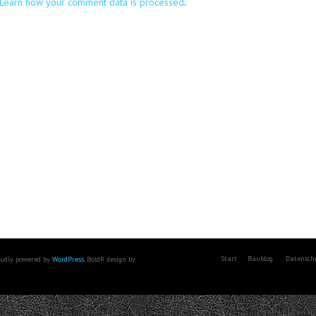
Learn how your comment data is processed
.
Start
Baublog
Datensch
roudly powered by
WordPress
. BoldR design by