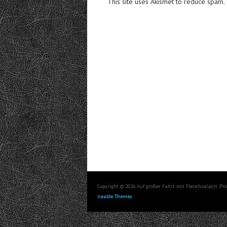
This site uses Akismet to reduce spam.
Copyright © 2026 Auf großer Fahrt mit Fleischsala(r)t. P
Iceable Themes
.