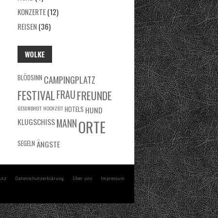
KONZERTE
(12)
REISEN
(36)
WOLKE
BLÖDSINN
CAMPINGPLATZ
FRAU
FESTIVAL
FREUNDE
GESUNDHEIT
HOCHZEIT
HOTELS
HUND
KLUGSCHISS
MANN
ORTE
SEGELN
ÄNGSTE
utz
Datenschutzerklärung
Über uns
Impressum