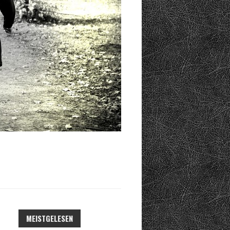
A
C
H
:
MEISTGELESEN