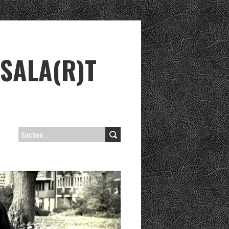
SALA(R)T
S
U
C
H
E
N
N