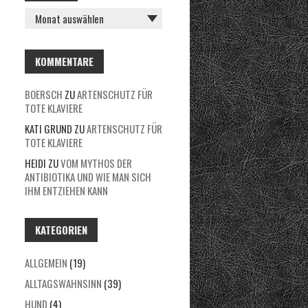
R
C
H
KOMMENTARE
I
BOERSCH
ZU
ARTENSCHUTZ FÜR
V
TOTE KLAVIERE
KATI GRUND
ZU
ARTENSCHUTZ FÜR
TOTE KLAVIERE
HEIDI
ZU
VOM MYTHOS DER
ANTIBIOTIKA UND WIE MAN SICH
IHM ENTZIEHEN KANN
KATEGORIEN
ALLGEMEIN
(19)
ALLTAGSWAHNSINN
(39)
HUND
(4)