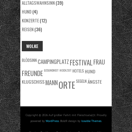
ALLTAGSWAHNSINN
(39)
HUND
(4)
KONZERTE
(12)
REISEN
(36)
WOLKE
BLÖDSINN
FRAU
CAMPINGPLATZ
FESTIVAL
GESUNDHEIT
HOCHZEIT
HOTELS
HUND
FREUNDE
KLUGSCHISS
MANN
SEGELN
ÄNGSTE
ORTE
Copyright © 2026 Auf großer Fahrt mit Fleischsala(r)t. Proudly
powered by
WordPress
. BoldR design by
Iceable Themes
.