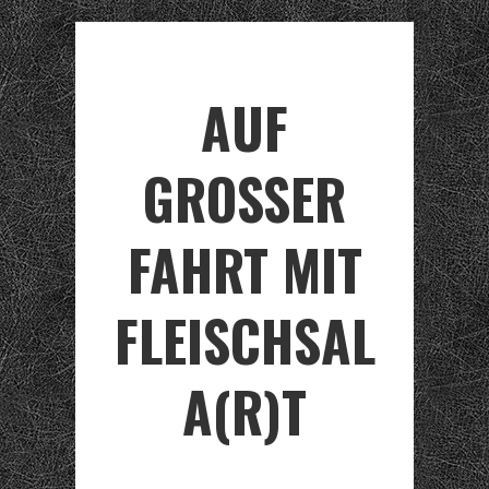
AUF
GROSSER F
AHRT MIT F
LEISCHSALA
(R)T