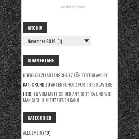
powered by
WassUp
ARCHIV
A
R
C
H
KOMMENTARE
I
BOERSCH
ZU
ARTENSCHUTZ FÜR TOTE KLAVIERE
V
KATI GRUND
ZU
ARTENSCHUTZ FÜR TOTE KLAVIERE
HEIDI
ZU
VOM MYTHOS DER ANTIBIOTIKA UND WIE
MAN SICH IHM ENTZIEHEN KANN
KATEGORIEN
ALLGEMEIN
(19)