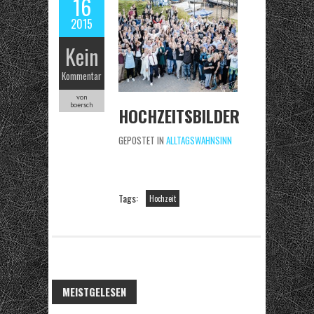
16
2015
Kein
Kommentar
von
boersch
HOCHZEITSBILDER
GEPOSTET IN
ALLTAGSWAHNSINN
Tags:
Hochzeit
MEISTGELESEN