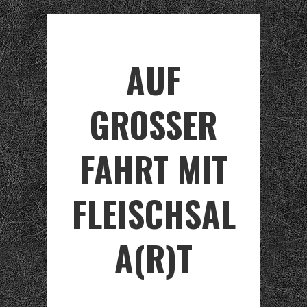
AUF
GROSSER F
AHRT MIT F
LEISCHSALA
(R)T