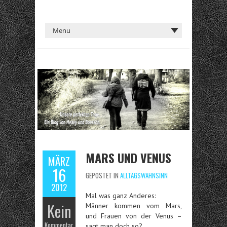
MARS UND VENUS
MÄRZ
16
GEPOSTET IN
ALLTAGSWAHNSINN
2012
Mal was ganz Anderes:
Kein
Männer kommen vom Mars,
und Frauen von der Venus –
Kommentar
sagt man doch so?