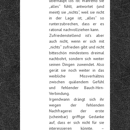
überhaupt los ist: Während sie
„alles“ fühlt, antwortet (und
meint) sie „nichts“, weil sie nicht
in der Lage ist, „alles“ so
runterzubrechen, dass er es
rational nachvollziehen kann.
Zufriedenstellend ist’s aber
auch nicht, wenn er sich mit
„nichts“ zufrieden gibt und nicht
bitteschön mindestens dreimal
nachbohrt, sondern sich weiter
seinen Dingen zuwendet. Also
gerät sie noch weiter in das
weibliche Missverhältnis
zwischen quälendem Gefühl
und fehlender Bauch-Hirn-
Verbindung.
Irgendwann drängt sich ihr
wegen der fehlenden
Nachfragerei der erste
(scheinbar) griffige Gedanke
auf, dass er sich nicht für sie
interessieren könnte. –