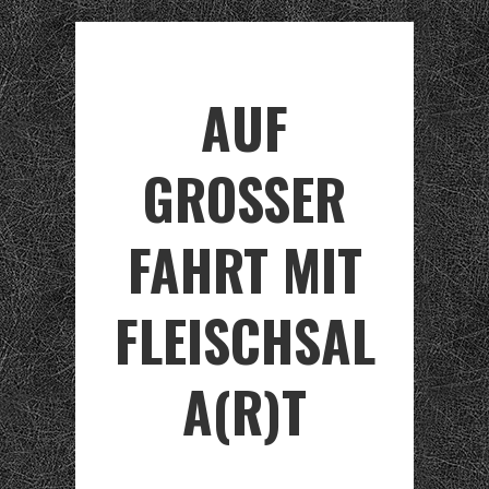
AUF
GROSSER F
AHRT MIT F
LEISCHSALA
(R)T