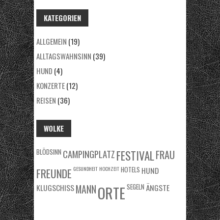
KATEGORIEN
ALLGEMEIN
(19)
ALLTAGSWAHNSINN
(39)
HUND
(4)
KONZERTE
(12)
REISEN
(36)
WOLKE
BLÖDSINN
FRAU
CAMPINGPLATZ
FESTIVAL
GESUNDHEIT
HOCHZEIT
HOTELS
HUND
FREUNDE
KLUGSCHISS
MANN
SEGELN
ÄNGSTE
ORTE