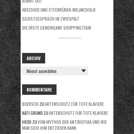
BURNT OUT
ABSCHIED UND STECKRÜBEN-MELANCHOLIE
SELBSTGESPRÄCH IM ZWIESPALT
DIE ERSTE GEMEINSAME SHOPPINGTOUR
powered by
WassUp
ARCHIV
A
R
C
H
KOMMENTARE
I
BOERSCH
ZU
ARTENSCHUTZ FÜR TOTE KLAVIERE
V
KATI GRUND
ZU
ARTENSCHUTZ FÜR TOTE KLAVIERE
HEIDI
ZU
VOM MYTHOS DER ANTIBIOTIKA UND WIE
MAN SICH IHM ENTZIEHEN KANN