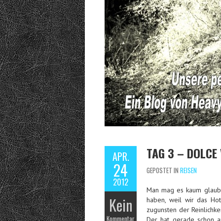
TAG 3 – DOLCE
APR.
24
GEPOSTET IN
REISEN
2012
Man mag es kaum glaube
Kein
haben, weil wir das Ho
zugunsten der Reinlichke
Kommentar
Der hat gerade schon an