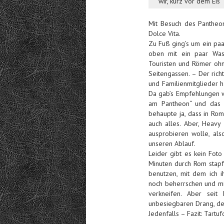
wir, kurz vor dem Eis
Mit Besuch des Pantheon 
Dolce Vita.
Zu Fuß ging’s um ein paar
oben mit ein paar Was
Touristen und Römer ohn
Seitengassen. – Der ric
und Familienmitglieder h
Da gab’s Empfehlungen wi
am Pantheon“ und das b
behaupte ja, dass in Rom 
auch alles. Aber, Heavy
ausprobieren wolle, als
unseren Ablauf.
Leider gibt es kein Fot
Minuten durch Rom stapf
benutzen, mit dem ich 
noch beherrschen und m
verkneifen. Aber sei
unbesiegbaren Drang, de
Jedenfalls – Fazit: Tartu