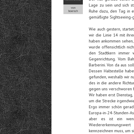
Lage zu sein und sich s
von
Ruhe dazu, den Tag in e
boersch
gemäßigte Sightseeing-g
Wie auch gestern, starte
wir die Linie 14 mit ih
haben ankommen sehen, zu
wurde offensichtlich nich
den Stadtkern immer w
Gegenrichtung. Vom Bah
Barberini. Von da aus sol
Dessen Haltestelle haben
gefunden, weshalb wir n
des in die andere Richtu
gegen uns verschworen h
Wir haben erst Dienstag, 
um die Strecke irgendwie
Ergo immer schön gerade
Europa-in-24-Stunden-As
aber es ist ein weni
Wiedererkennungswert
kennzeichnen muss, um si