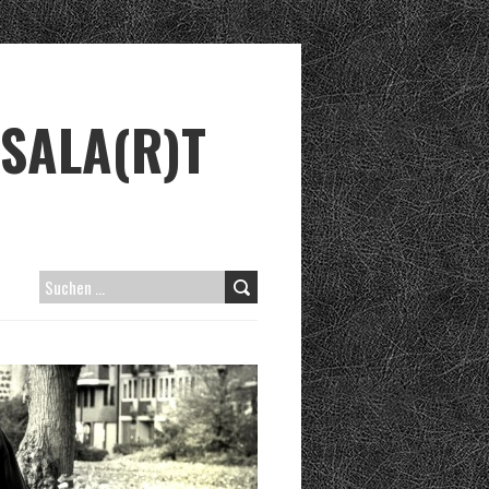
SALA(R)T
S
U
C
H
E
N
N