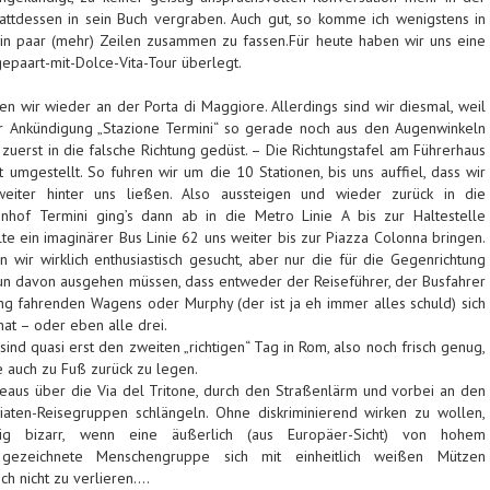
tattdessen in sein Buch vergraben. Auch gut, so komme ich wenigstens in
in paar (mehr) Zeilen zusammen zu fassen.Für heute haben wir uns eine
epaart-mit-Dolce-Vita-Tour überlegt.
ten wir wieder an der Porta di Maggiore. Allerdings sind wir diesmal, weil
rer Ankündigung „Stazione Termini“ so gerade noch aus den Augenwinkeln
erst in die falsche Richtung gedüst. – Die Richtungstafel am Führerhaus
t umgestellt. So fuhren wir um die 10 Stationen, bis uns auffiel, dass wir
eiter hinter uns ließen. Also aussteigen und wieder zurück in die
nhof Termini ging’s dann ab in die Metro Linie A bis zur Haltestelle
lte ein imaginärer Bus Linie 62 uns weiter bis zur Piazza Colonna bringen.
 wir wirklich enthusiastisch gesucht, aber nur die für die Gegenrichtung
un davon ausgehen müssen, dass entweder der Reiseführer, der Busfahrer
ng fahrenden Wagens oder Murphy (der ist ja eh immer alles schuld) sich
at – oder eben alle drei.
sind quasi erst den zweiten „richtigen“ Tag in Rom, also noch frisch genug,
 auch zu Fuß zurück zu legen.
aus über die Via del Tritone, durch den Straßenlärm und vorbei an den
iaten-Reisegruppen schlängeln. Ohne diskriminierend wirken zu wollen,
g bizarr, wenn eine äußerlich (aus Europäer-Sicht) von hohem
 gezeichnete Menschengruppe sich mit einheitlich weißen Mützen
ch nicht zu verlieren….