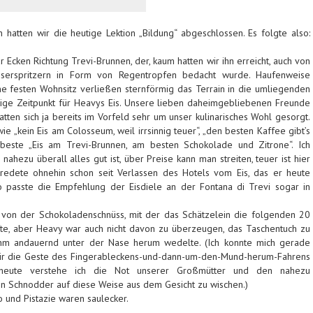
hatten wir die heutige Lektion „Bildung“ abgeschlossen. Es folgte also:
 Ecken Richtung Trevi-Brunnen, der, kaum hatten wir ihn erreicht, auch von
serspritzern in Form von Regentropfen bedacht wurde. Haufenweise
e festen Wohnsitz verließen sternförmig das Terrain in die umliegenden
htige Zeitpunkt für Heavys Eis. Unsere lieben daheimgebliebenen Freunde
atten sich ja bereits im Vorfeld sehr um unser kulinarisches Wohl gesorgt.
e „kein Eis am Colosseum, weil irrsinnig teuer“, „den besten Kaffee gibt’s
este „Eis am Trevi-Brunnen, am besten Schokolade und Zitrone“. Ich
nahezu überall alles gut ist, über Preise kann man streiten, teuer ist hier
 redete ohnehin schon seit Verlassen des Hotels vom Eis, das er heute
o passte die Empfehlung der Eisdiele an der Fontana di Trevi sogar in
o von der Schokoladenschnüss, mit der das Schätzelein die folgenden 20
te, aber Heavy war auch nicht davon zu überzeugen, das Taschentuch zu
ihm andauernd unter der Nase herum wedelte. (Ich konnte mich gerade
ir die Geste des Fingerableckens-und-dann-um-den-Mund-herum-Fahrens
t heute verstehe ich die Not unserer Großmütter und den nahezu
n Schnodder auf diese Weise aus dem Gesicht zu wischen.)
fo und Pistazie waren saulecker.