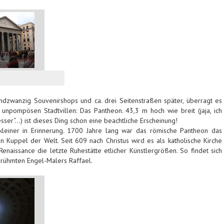
ndzwanzig Souvenirshops und ca. drei Seitenstraßen später, überragt es
 unpompösen Stadtvillen: Das Pantheon. 43,3 m hoch wie breit (jaja, ich
sser“…) ist dieses Ding schon eine beachtliche Erscheinung!
h kleiner in Erinnerung. 1700 Jahre lang war das römische Pantheon das
 Kuppel der Welt. Seit 609 nach Christus wird es als katholische Kirche
 Renaissance die letzte Ruhestätte etlicher Künstlergrößen. So findet sich
erühmten Engel-Malers Raffael.