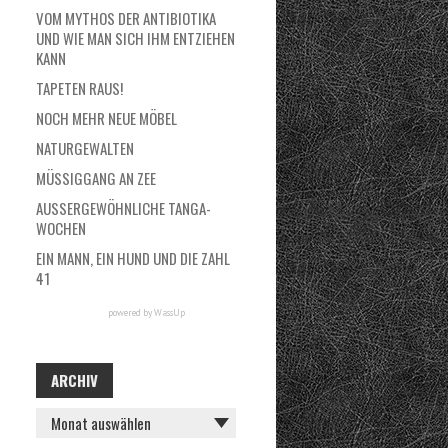
VOM MYTHOS DER ANTIBIOTIKA
UND WIE MAN SICH IHM ENTZIEHEN
KANN
TAPETEN RAUS!
NOCH MEHR NEUE MÖBEL
NATURGEWALTEN
MÜSSIGGANG AN ZEE
AUSSERGEWÖHNLICHE TANGA-W
OCHEN
EIN MANN, EIN HUND UND DIE ZAHL
41
powered by
WassUp
ARCHIV
A
R