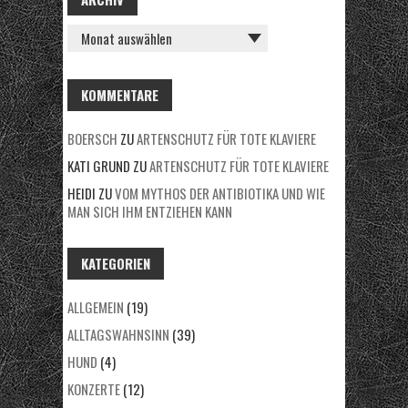
A
R
C
H
KOMMENTARE
I
BOERSCH
ZU
ARTENSCHUTZ FÜR TOTE KLAVIERE
V
KATI GRUND
ZU
ARTENSCHUTZ FÜR TOTE KLAVIERE
HEIDI
ZU
VOM MYTHOS DER ANTIBIOTIKA UND WIE
MAN SICH IHM ENTZIEHEN KANN
KATEGORIEN
ALLGEMEIN
(19)
ALLTAGSWAHNSINN
(39)
HUND
(4)
KONZERTE
(12)