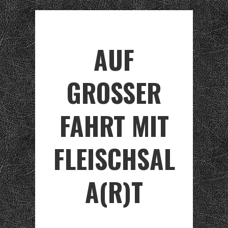
AUF
GROSSER F
AHRT MIT F
LEISCHSALA
(R)T