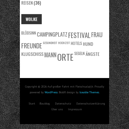
REISEN
(36)
WOLKE
BLÖDSINN
FRAU
CAMPINGPLATZ
FESTIVAL
GESUNDHEIT
HOCHZEIT
HOTELS
HUND
FREUNDE
KLUGSCHISS
MANN
SEGELN
ÄNGSTE
ORTE
Copyright © 2026 Auf großer Fahrt mit Fleischsala(r)t. Proudly
powered by
WordPress
. BoldR design by
Iceable Themes
.
Start
Baublog
Datenschutz
Datenschutzerklärung
Über uns
Impressum