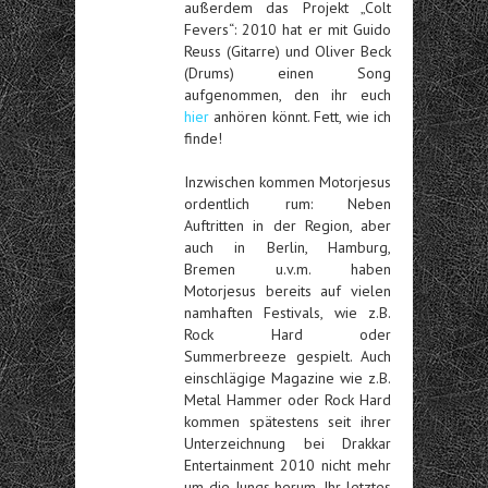
außerdem das Projekt „Colt
Fevers“: 2010 hat er mit Guido
Reuss (Gitarre) und Oliver Beck
(Drums) einen Song
aufgenommen, den ihr euch
hier
anhören könnt. Fett, wie ich
finde!
Inzwischen kommen Motorjesus
ordentlich rum: Neben
Auftritten in der Region, aber
auch in Berlin, Hamburg,
Bremen u.v.m. haben
Motorjesus bereits auf vielen
namhaften Festivals, wie z.B.
Rock Hard oder
Summerbreeze gespielt. Auch
einschlägige Magazine wie z.B.
Metal Hammer oder Rock Hard
kommen spätestens seit ihrer
Unterzeichnung bei Drakkar
Entertainment 2010 nicht mehr
um die Jungs herum. Ihr letztes